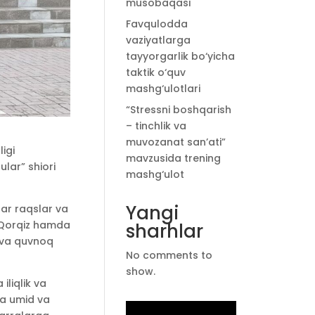
musobaqasi
Favqulodda
vaziyatlarga
tayyorgarlik bo‘yicha
taktik o‘quv
mashg‘ulotlari
“Stressni boshqarish
– tinchlik va
muvozanat san’ati”
igi
mavzusida trening
ular” shiori
mashg‘ulot
Yangi
har raqslar va
a Qorqiz hamda
sharhlar
i va quvnoq
No comments to
show.
iliqlik va
tta umid va