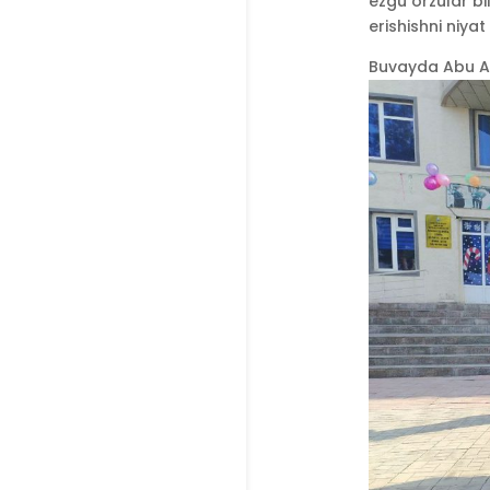
ezgu orzular bi
erishishni niyat 
Buvayda Abu Al