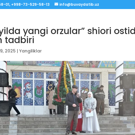
8-01, +998-73-529-58-13
info@buvaydatib.uz
yilda yangi orzular” shiori osti
 tadbiri
9, 2025
|
Yangiliklar