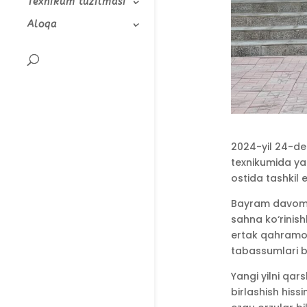
Texnikum tuzilmasi
Aloqa
2024-yil 24-de
texnikumida yang
ostida tashkil 
Bayram davomida
sahna ko‘rinis
ertak qahramonl
tabassumlari ba
Yangi yilni qar
birlashish hissi