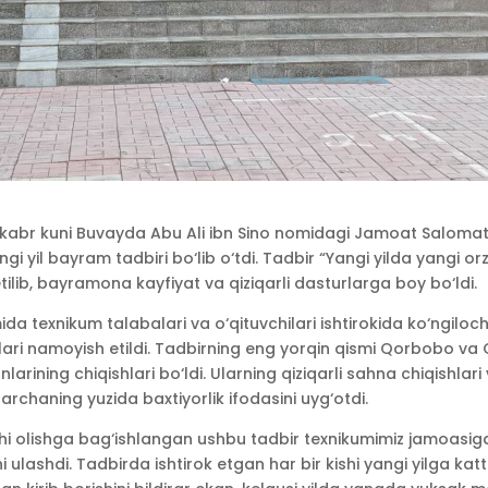
kabr kuni Buvayda Abu Ali ibn Sino nomidagi Jamoat Salomatl
i yil bayram tadbiri bo‘lib o‘tdi. Tadbir “Yangi yilda yangi orz
etilib, bayramona kayfiyat va qiziqarli dasturlarga boy bo‘ldi.
 texnikum talabalari va o‘qituvchilari ishtirokida ko‘ngiloc
hlari namoyish etildi. Tadbirning eng yorqin qismi Qorbobo v
arining chiqishlari bo‘ldi. Ularning qiziqarli sahna chiqishlar
rchaning yuzida baxtiyorlik ifodasini uyg‘otdi.
shi olishga bag‘ishlangan ushbu tadbir texnikumimiz jamoasiga 
ni ulashdi. Tadbirda ishtirok etgan har bir kishi yangi yilga ka