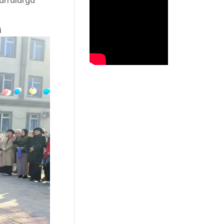
marralarga
i