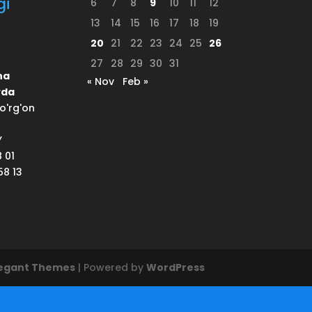
gi
6
7
8
9
10
11
12
13
14
15
16
17
18
19
20
21
22
23
24
25
26
27
28
29
30
31
na
« Nov
Feb »
yda
o'rg'on
Y
8 01
58 13
legant Themes
| Powered by
WordPress