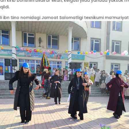
lan kirib borishini bildirar ekan, kelgusi yilda yanada yuksak 
qildi.
i ibn Sino nomidagi Jamoat Salomatligi texnikumi ma’muriyat