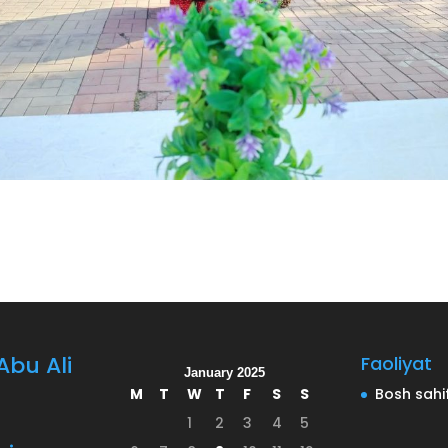
bu Ali
Faoliyat
January 2025
M
T
W
T
F
S
S
Bosh sahi
1
2
3
4
5