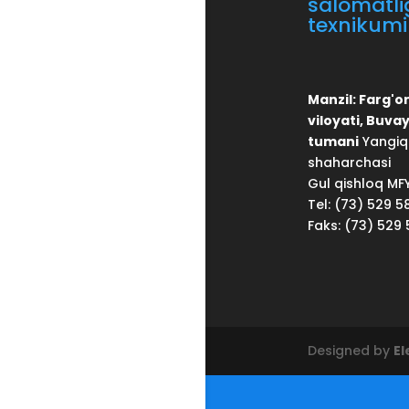
salomatli
texnikumi
Manzil: Farg'o
viloyati, Buva
tumani
Yangiq
shaharchasi
Gul qishloq MF
Tel: (73) 529 5
Faks: (73) 529 
Designed by
E