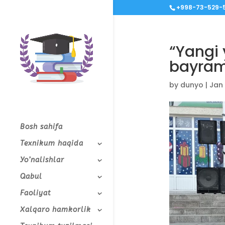
+998-73-529-5
“Yangi 
bayram
by
dunyo
|
Jan 
Bosh sahifa
Texnikum haqida
Yo’nalishlar
Qabul
Faoliyat
Xalqaro hamkorlik