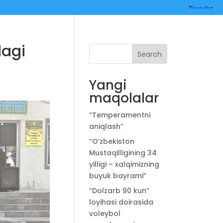
dagi
Search
Yangi
maqolalar
“Temperamentni
aniqlash”
“O’zbekiston
Mustaqilligining 34
yilligi – xalqimizning
buyuk bayrami”
“Dolzarb 90 kun”
loyihasi doirasida
voleybol