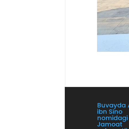
Buvayda A
ibn Sino
nomidagi
Jamoat