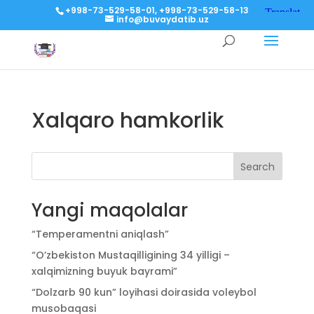
+998-73-529-58-01, +998-73-529-58-13
info@buvaydatib.uz
Xalqaro hamkorlik
Search
Yangi maqolalar
“Temperamentni aniqlash”
“O’zbekiston Mustaqilligining 34 yilligi –
xalqimizning buyuk bayrami”
“Dolzarb 90 kun” loyihasi doirasida voleybol
musobaqasi