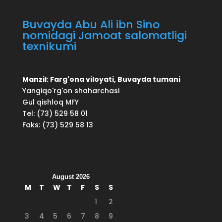
Buvayda Abu Ali ibn Sino
nomidagi Jamoat salomatligi
texnikumi
Manzil: Farg'ona viloyati, Buvayda tumani
Yangiqo'rg'on shaharchasi
Gul qishloq MFY
Tel: (73) 529 58 01
Faks: (73) 529 58 13
August 2026
M
T
W
T
F
S
S
1
2
3
4
5
6
7
8
9