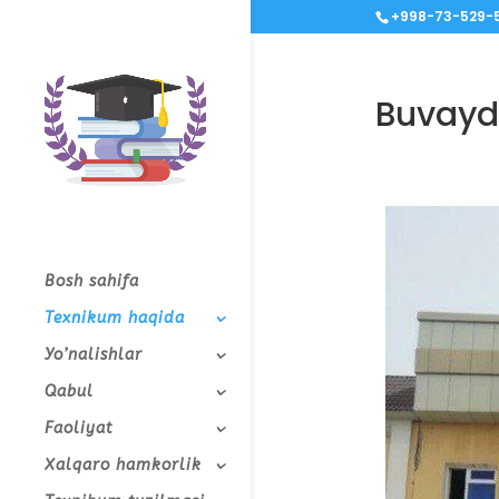
+998-73-529-5
Buvayda
Bosh sahifa
Texnikum haqida
Yo’nalishlar
Qabul
Faoliyat
Xalqaro hamkorlik