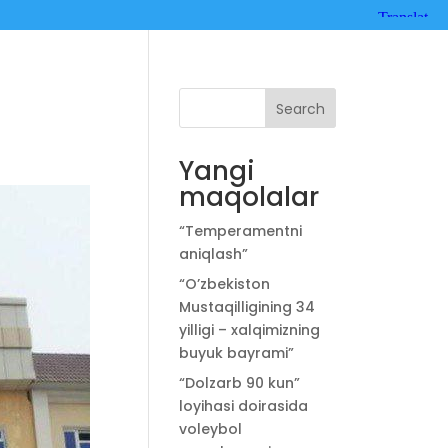
Search
Yangi
maqolalar
“Temperamentni
aniqlash”
“O’zbekiston
Mustaqilligining 34
yilligi – xalqimizning
buyuk bayrami”
“Dolzarb 90 kun”
loyihasi doirasida
voleybol