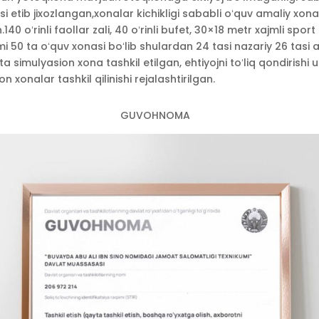
i etib jixozlangan,xonalar kichikligi sababli oʻquv amaliy xon
140 oʻrinli faollar zali, 40 oʻrinli bufet, 30×18 metr xajmli sport
 50 ta oʻquv xonasi boʻlib shulardan 24 tasi nazariy 26 tasi 
ta simulyasion xona tashkil etilgan, ehtiyojni toʻliq qondirishi
on xonalar tashkil qilinishi rejalashtirilgan.
GUVOHNOMA