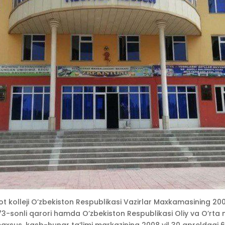
t kolleji O’zbekiston Respublikasi Vazirlar Maxkamasining 200
3-sonli qarori hamda O’zbekiston Respublikasi Oliy va O’rta 