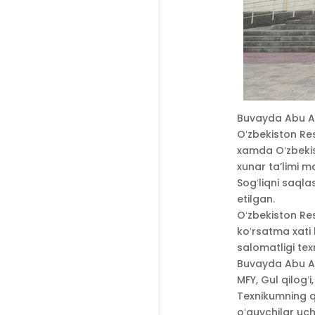
Buvayda Abu Ali
Oʻzbekiston Re
xamda Oʻzbekist
xunar ta’limi m
Sogʻliqni saqla
etilgan.
Oʻzbekiston Res
koʻrsatma xati
salomatligi te
Buvayda Abu Al
MFY, Gul qilogʻ
Texnikumning qu
oʻquvchilar uc