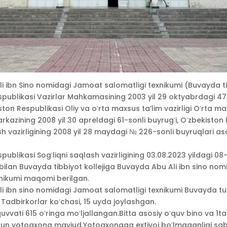
 ibn Sino nomidagi Jamoat salomatligi texnikumi (Buvayda tib
spublikasi Vazirlar Mahkamasining 2003 yil 29 oktyabrdagi 47
on Respublikasi Oliy va oʻrta maxsus ta’lim vazirligi Oʻrta m
arkazining 2008 yil 30 apreldagi 61-sonli buyrugʻi, Oʻzbekiston
sh vazirligining 2008 yil 28 maydagi № 226-sonli buyruqlari as
publikasi Sogʻliqni saqlash vazirligining 03.08.2023 yildagi 08
 bilan Buvayda tibbiyot kollejiga Buvayda Abu Ali ibn sino no
xnikumi maqomi berilgan.
i ibn sino nomidagi Jamoat salomatligi texnikumi Buvayda tum
i, Tadbirkorlar koʻchasi, 15 uyda joylashgan.
vvati 615 oʻringa moʻljallangan.Bitta asosiy oʻquv bino va 1ta 5
hun yotoqxona mavjud.Yotoqxonaga extiyoj boʻlmaganligi sab