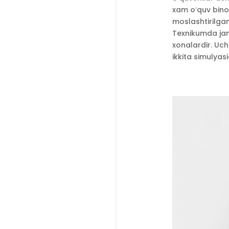
xam oʻquv binos
moslashtirilgan.
Texnikumda jami
xonalardir. Uch
ikkita simulyasi