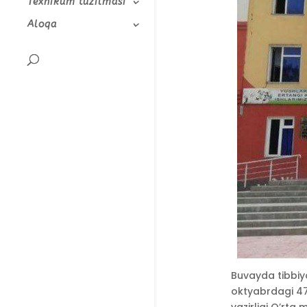
Texnikum tuzilmasi
Aloqa
Buvayda tibbiyo
oktyabrdagi 47