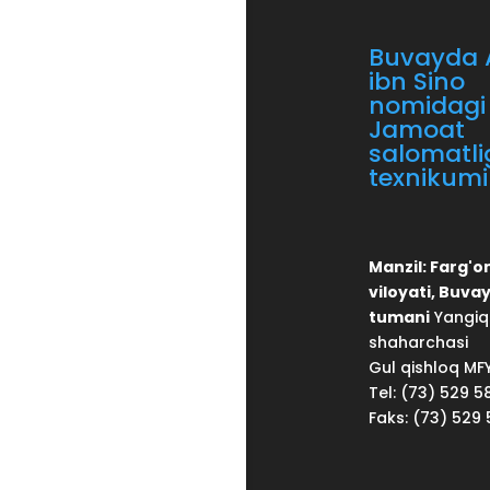
Buvayda A
ibn Sino
nomidagi
Jamoat
salomatli
texnikumi
Manzil: Farg'o
viloyati, Buva
tumani
Yangiq
shaharchasi
Gul qishloq MF
Tel: (73) 529 5
Faks: (73) 529 