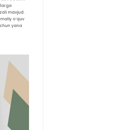
alarga
 zali mavjud.
amaliy oʻquv
 uchun yana