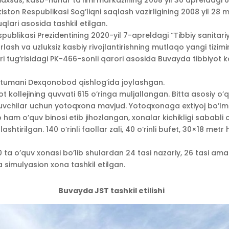
 maxsus, kasb-hunar ta’limi markazining 2008 yil 30 apreldagi 6
kiston Respublikasi Sog’liqni saqlash vazirligining 2008 yil 28
qlari asosida tashkil etilgan.
publikasi Prezidentining 2020-yil 7-apreldagi “Tibbiy sanitar
lash va uzluksiz kasbiy rivojlantirishning mutlaqo yangi tizimini
i tug’risidagi PK-466-sonli qarori asosida Buvayda tibbiyot k
 tumani Dexqonobod qishlog’ida joylashgan.
t kollejining quvvati 615 o’ringa muljallangan. Bitta asosiy o’q
o’quvchilar uchun yotoqxona mavjud. Yotoqxonaga extiyoj bo’lm
 ham o’quv binosi etib jihozlangan, xonalar kichikligi sababli 
htirilgan. 140 o’rinli faollar zali, 40 o’rinli bufet, 30×18 metr 
0 ta o’quv xonasi bo’lib shulardan 24 tasi nazariy, 26 tasi ama
ta simulyasion xona tashkil etilgan.
Buvayda JST tashkil etilishi