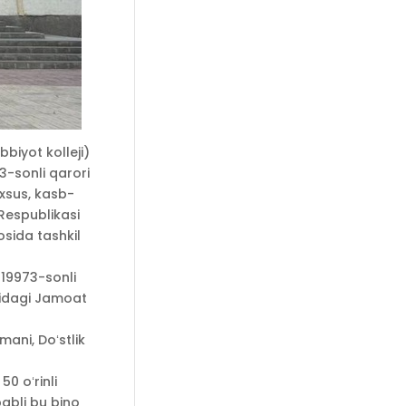
biyot kolleji)
3-sonli qarori
axsus, kasb-
 Respublikasi
osida tashkil
-19973-sonli
midagi Jamoat
ani, Doʻstlik
0 oʻrinli
abli bu bino