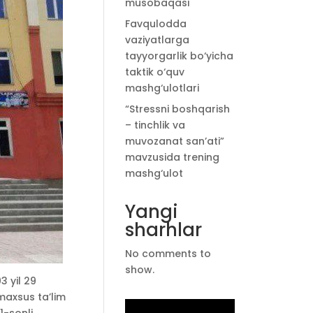
musobaqasi
Favqulodda
vaziyatlarga
tayyorgarlik bo‘yicha
taktik o‘quv
mashg‘ulotlari
“Stressni boshqarish
– tinchlik va
muvozanat san’ati”
mavzusida trening
mashg‘ulot
Yangi
sharhlar
No comments to
show.
3 yil 29
maxsus ta’lim