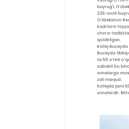
vazirligi O’rta
buyrug’i, O’zbe
226-sonli buyru
O’zbekiston Res
kadrlarni tayyor
chora-tadbirlar
qoldirilgan.
Kollej Buvayda
Buvayda tibbiyo
ta 50 o’rinli 
sababli bu bino
xonalarga moslas
zali mavjud.
Kollejda jami 5
xonalardir. Bit