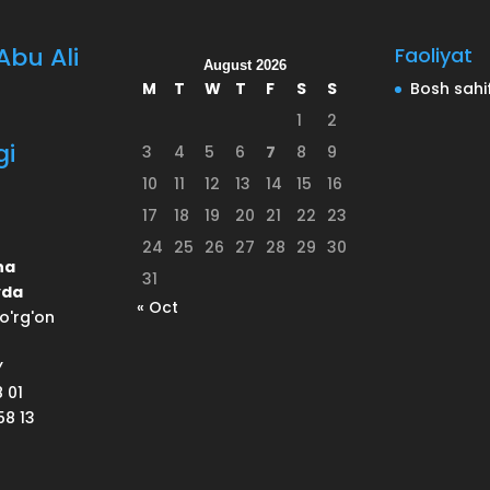
bu Ali
Faoliyat
August 2026
M
T
W
T
F
S
S
Bosh sahi
1
2
gi
3
4
5
6
7
8
9
10
11
12
13
14
15
16
17
18
19
20
21
22
23
24
25
26
27
28
29
30
na
31
yda
« Oct
o'rg'on
Y
8 01
58 13