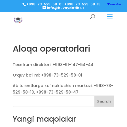
+998-73-529-58-01, +998-73-529-58-13
info@buvaydatib.uz
Aloqa operatorlari
Texnikum direktori: +998-91-147-54-44
O’quv bo’limi: +998-73-529-58-01
Abiturentlarga ko’maklashish markazi: +998-73-
529-58-13, +998-73-529-58-47.
Search
Yangi maqolalar