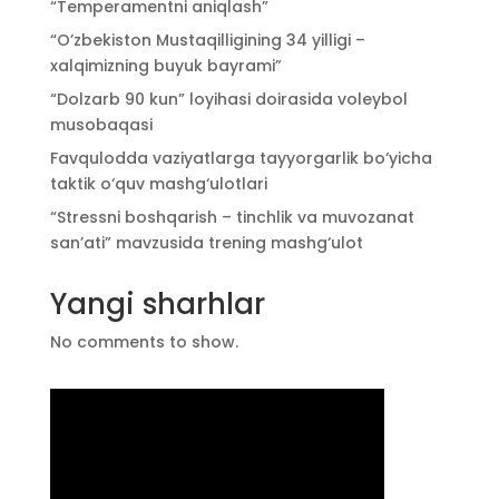
“Temperamentni aniqlash”
“O’zbekiston Mustaqilligining 34 yilligi –
xalqimizning buyuk bayrami”
“Dolzarb 90 kun” loyihasi doirasida voleybol
musobaqasi
Favqulodda vaziyatlarga tayyorgarlik bo‘yicha
taktik o‘quv mashg‘ulotlari
“Stressni boshqarish – tinchlik va muvozanat
san’ati” mavzusida trening mashg‘ulot
Yangi sharhlar
No comments to show.