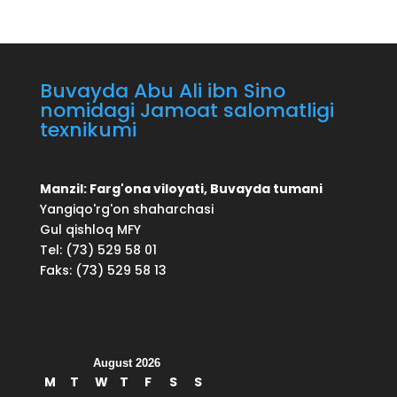
Buvayda Abu Ali ibn Sino
nomidagi Jamoat salomatligi
texnikumi
Manzil: Farg'ona viloyati, Buvayda tumani
Yangiqo'rg'on shaharchasi
Gul qishloq MFY
Tel: (73) 529 58 01
Faks: (73) 529 58 13
August 2026
M
T
W
T
F
S
S