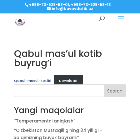
+998-73-529-58-01, +998-73-529-58-13
info@buvaydatib.uz
Qabul mas’ul kotib
buyrug’i
Qabul-masul-kotibi
Download
Search
Yangi maqolalar
“Temperamentni aniqlash”
“O’zbekiston Mustaqilligining 34 yilligi –
xalqimizning buyuk bayrami”