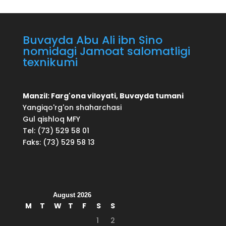
Buvayda Abu Ali ibn Sino
nomidagi Jamoat salomatligi
texnikumi
Manzil: Farg'ona viloyati, Buvayda tumani
Yangiqo'rg'on shaharchasi
Gul qishloq MFY
Tel: (73) 529 58 01
Faks: (73) 529 58 13
August 2026
M
T
W
T
F
S
S
1
2