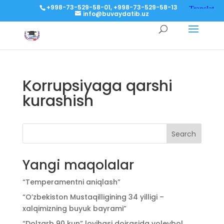
+998-73-529-58-01, +998-73-529-58-13
info@buvaydatib.uz
Korrupsiyaga qarshi
kurashish
Search
Yangi maqolalar
“Temperamentni aniqlash”
“O’zbekiston Mustaqilligining 34 yilligi –
xalqimizning buyuk bayrami”
“Dolzarb 90 kun” loyihasi doirasida voleybol