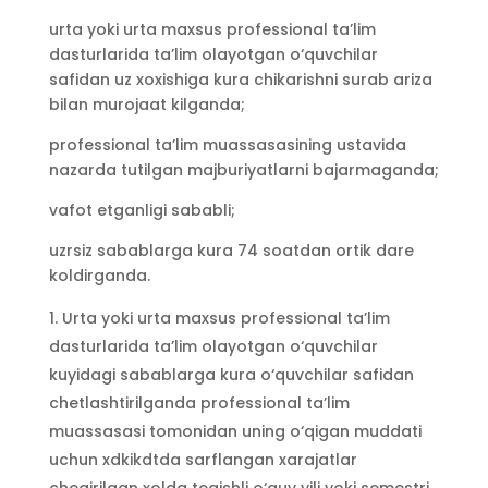
urta yoki urta maxsus professional ta’lim
dasturlarida ta’lim olayotgan o‘quvchilar
safidan uz xoxishiga kura chikarishni surab ariza
bilan murojaat kilganda;
professional ta’lim muassasasining ustavida
nazarda tutilgan majburiyatlarni bajarmaganda;
vafot etganligi sababli;
uzrsiz sabablarga kura 74 soatdan ortik dare
koldirganda.
Urta yoki urta maxsus professional ta’lim
dasturlarida ta’lim olayotgan o‘quvchilar
kuyidagi sabablarga kura o‘quvchilar safidan
chetlashtirilganda professional ta’lim
muassasasi tomonidan uning o‘qigan muddati
uchun xdkikdtda sarflangan xarajatlar