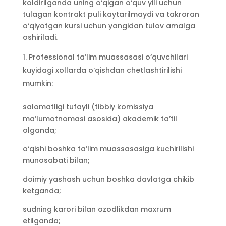
koldirilganda uning o‘qigan o‘quv yili uchun
tulagan kontrakt puli kaytarilmaydi va takroran
o‘qiyotgan kursi uchun yangidan tulov amalga
oshiriladi.
Professional ta’lim muassasasi o‘quvchilari
kuyidagi xollarda o‘qishdan chetlashtirilishi
mumkin:
salomatligi tufayli (tibbiy komissiya
ma’lumotnomasi asosida) akademik ta’til
olganda;
o‘qishi boshka ta’lim muassasasiga kuchirilishi
munosabati bilan;
doimiy yashash uchun boshka davlatga chikib
ketganda;
sudning karori bilan ozodlikdan maxrum
etilganda;