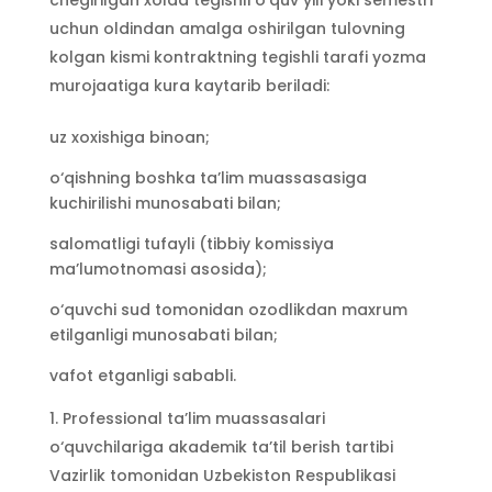
chegirilgan xolda tegishli o‘quv yili yoki semestri
uchun oldindan amalga oshirilgan tulovning
kolgan kismi kontraktning tegishli tarafi yozma
murojaatiga kura kaytarib beriladi:
uz xoxishiga binoan;
o‘qishning boshka ta’lim muassasasiga
kuchirilishi munosabati bilan;
salomatligi tufayli (tibbiy komissiya
ma’lumotnomasi asosida);
o‘quvchi sud tomonidan ozodlikdan maxrum
etilganligi munosabati bilan;
vafot etganligi sababli.
Professional ta’lim muassasalari
o‘quvchilariga akademik ta’til berish tartibi
Vazirlik tomonidan Uzbekiston Respublikasi