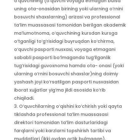
o‘quvchining (o‘quvchi voyaga etmagan bulsa
uning ota-onasidan birining yoki ularning o‘rnini
bosuvchi shaxslarning) arizasi va professional
ta’lim muassasasi tomonidan berilgan akademik
ma’lumotnoma, o‘quvchining kursdan kursga
o‘tganligi to‘g‘risidagi buyruqdan ko‘chirma,
o‘quvchi pasporti nusxasi, voyaga etmagani
sababli pasporti bo‘lmaganda tug‘ilganlik
tug‘risidagi guvoxnoma hamda ota- onasi (yoki
ularning o‘rnini bosuvchi shaxslar)ning doimiy
yashash joyi ko‘rsatilgan pasporti nusxasidan
iborat xujjatlar yig‘ma jildi asosida ko‘rib
chiqiladi.
O‘quvchilarning o‘qishini ko‘chirish yoki qayta
tiklashda professional ta’lim muassasasi
direktori tomonidan ta’lim dasturlaridagi
farqlarni yoki karzlarni topshirish tartibi va
muddatlari (ikki oydan ortik bulmagan),