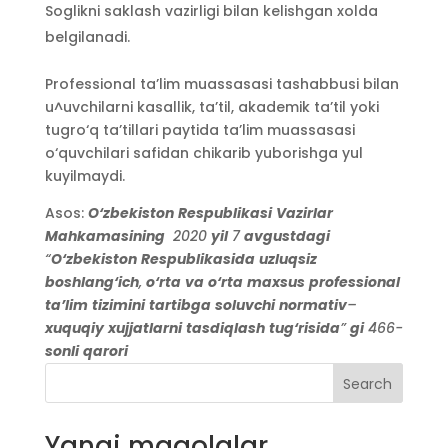
Soglikni saklash vazirligi bilan kelishgan xolda
belgilanadi.
Professional ta’lim muassasasi tashabbusi bilan
u^uvchilarni kasallik, ta’til, akademik ta’til yoki
tugro‘q ta’tillari paytida ta’lim muassasasi
o‘quvchilari safidan chikarib yuborishga yul
kuyilmaydi.
Asos:
O‘zbekiston
Respublikasi
Vazirlar
Mahkamasining
2020
yil
7
avgustdagi
“
O‘zbekiston
Respublikasida
uzluqsiz
boshlang‘ich
,
o‘rta
va
o‘rta
maxsus
professional
ta’lim
tizimini
tartibga
soluvchi
normativ
–
xuquqiy
xujjatlarni
tasdiqlash
tug‘risida
”
gi
466-
sonli
qarori
Search
Yangi maqolalar