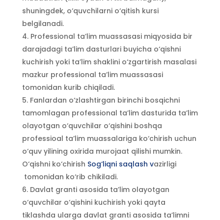
shuningdek, o‘quvchilarni o‘qitish kursi
belgilanadi.
Professional ta’lim muassasasi miqyosida bir
darajadagi ta’lim dasturlari buyicha o‘qishni
kuchirish yoki ta’lim shaklini o‘zgartirish masalasi
mazkur professional ta’lim muassasasi
tomonidan kurib chiqiladi.
Fanlardan o‘zlashtirgan birinchi bosqichni
tamomlagan professional ta’lim dasturida ta’lim
olayotgan o‘quvchilar o‘qishini boshqa
professioal ta’lim muassalariga ko‘chirish uchun
o‘quv yilining oxirida murojaat qilishi mumkin.
O‘qishni ko‘chirish
Sog‘liqni saqlash v
azirligi
tomonidan ko‘rib chikiladi.
Davlat granti asosida ta’lim olayotgan
o‘quvchilar o‘qishini kuchirish yoki qayta
tiklashda ularga davlat granti asosida ta’limni