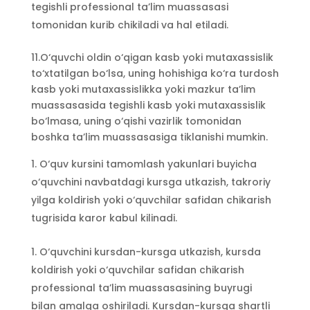
tegishli professional ta’lim muassasasi
tomonidan kurib chikiladi va hal etiladi.
11.O‘quvchi oldin o‘qigan kasb yoki mutaxassislik
to‘xtatilgan bo‘lsa, uning hohishiga ko‘ra turdosh
kasb yoki mutaxassislikka yoki mazkur ta’lim
muassasasida tegishli kasb yoki mutaxassislik
bo‘lmasa, uning o‘qishi vazirlik tomonidan
boshka ta’lim muassasasiga tiklanishi mumkin.
O‘quv kursini tamomlash yakunlari buyicha
o‘quvchini navbatdagi kursga utkazish, takroriy
yilga koldirish yoki o‘quvchilar safidan chikarish
tugrisida karor kabul kilinadi.
O‘quvchini kursdan-kursga utkazish, kursda
koldirish yoki o‘quvchilar safidan chikarish
professional ta’lim muassasasining buyrugi
bilan amalga oshiriladi. Kursdan-kursga shartli