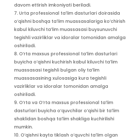
davom ettirish imkoniyati beriladi.
Urta professional ta’lim dasturlari doirasida
o‘qishni boshqa ta’lim muassasalariga ko‘chirish
kabul kiluvchi ta’lim muassasasi buysunuvchi
tegishli vazirliklar va idoralar tomonidan amalga
oshiriladi.
O‘rta maxsus professional ta’lim dasturlari
buyicha o‘qishni kuchirish kabul kiluvchi ta’lim
muassasasi tegishli bulgan oliy ta’lim
muassasasining xulosasiga kura tegishli
vazirliklar va idoralar tomonidan amalga
oshiriladi.
O‘rta va O‘rta maxsus professional ta’lim
dasturlari buyicha o‘quvchilar o‘qishi bir ta’lim
shaklidan boshqa ta’lim shakliga kuchirilishi
mumkin.
O‘qishni kayta tiklash o‘quvchi ta’lim olgan