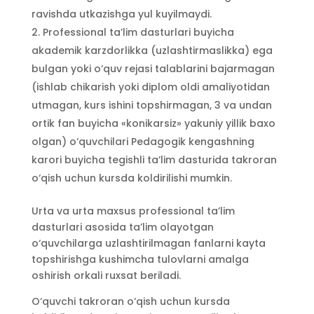
ravishda utkazishga yul kuyilmaydi.
Professional ta’lim dasturlari buyicha
akademik karzdorlikka (uzlashtirmaslikka) ega
bulgan yoki o‘quv rejasi talablarini bajarmagan
(ishlab chikarish yoki diplom oldi amaliyotidan
utmagan, kurs ishini topshirmagan, 3 va undan
ortik fan buyicha «konikarsiz» yakuniy yillik baxo
olgan) o‘quvchilari Pedagogik kengashning
karori buyicha tegishli ta’lim dasturida takroran
o‘qish uchun kursda koldirilishi mumkin.
Urta va urta maxsus professional ta’lim
dasturlari asosida ta’lim olayotgan
o‘quvchilarga uzlashtirilmagan fanlarni kayta
topshirishga kushimcha tulovlarni amalga
oshirish orkali ruxsat beriladi.
O‘quvchi takroran o‘qish uchun kursda