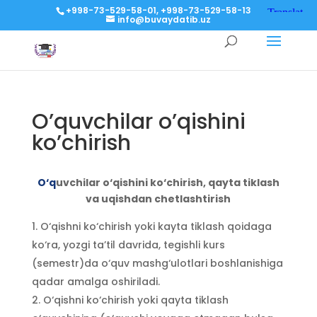
+998-73-529-58-01, +998-73-529-58-13
info@buvaydatib.uz
O’quvchilar o’qishini
ko’chirish
O‘q
uvchilar o‘qishini ko‘chirish, qayta tiklash
va uqishdan chetlashtirish
O‘qishni ko‘chirish yoki kayta tiklash qoidaga
ko‘ra, yozgi ta’til davrida, tegishli kurs
(semestr)da o‘quv mashg‘ulotlari boshlanishiga
qadar amalga oshiriladi.
O‘qishni ko‘chirish yoki qayta tiklash