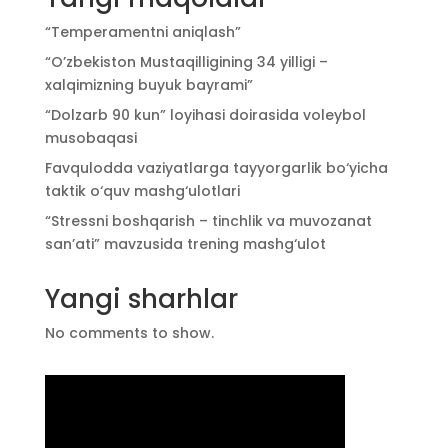
“Temperamentni aniqlash”
“O’zbekiston Mustaqilligining 34 yilligi –
xalqimizning buyuk bayrami”
“Dolzarb 90 kun” loyihasi doirasida voleybol
musobaqasi
Favqulodda vaziyatlarga tayyorgarlik bo‘yicha
taktik o‘quv mashg‘ulotlari
“Stressni boshqarish – tinchlik va muvozanat
san’ati” mavzusida trening mashg‘ulot
Yangi sharhlar
No comments to show.