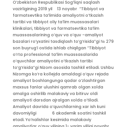
O‘zbekiston Respublikasi Sog‘liqni saqlash
vazirligining 2019 yil 13 noyabr “Tibbiyot va
farmatsevtika ta’limida amaliyotni o‘tkazish
tartibi va tibbiyot oliy ta’lim muassasalari
klinikalari, tibbiyot va farmatsevtika ta’lim
muassasalarining o‘quv va o‘quv –amaliyot
bazalari ro‘yxatini tasdiqlash to‘g‘risida”gi № 279
son buyrug‘i ostida ishlab chiqilgan “Tibbiyot
o‘rta professional ta’lim muassasalarida
o‘quvchilar amaliyotini o‘tkazish tartibi
to‘g‘risida”gi Nizom asosida tashkil etiladi. Ushbu
Nizomga ko‘ra kollejda amaldagi o‘quv rejada
amaliyot boshlangunga qadar o‘zlashtirgan
maxsus fanlar ulushini qamrab olgan xolda
amalga oshirilib malakaviy va bitiruv oldi
amaliyoti darsdan ajralgan xolda o‘tiladi.
Amaliyot davrida o‘quvchilarning xar ish kuni
davomiyligi 6 akademik soatini tashkil
etadi. Yo‘nalishlar kesimida malakaviy
amaliyotlar o‘quv yilining 1- yarim yilligi noyabr