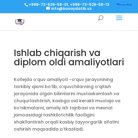
+998-73-529-58-01, +998-73-529-58-13
info@buvaydatib.uz
Ishlab chiqarish va
diplom oldi amaliyotlari
Kollejda o‘quv amaliyoti –o‘quv jarayonining
tarkibiy qismi bo‘lib, o‘quvchilarning o‘qitish
jarayonida olgan bilimlarini mustaxkamlash va
chuqurlashtirish, kasbga oid kerakli muolaja va
ko‘nikmalarni, amaliy ish tajribasi va mexnat
jamoasidagi tashkilotchilik faolligini
shakllantirish orqali kasbiy tayyorgarlik sifatini
oshirish maqsadida o‘tkaziladi.