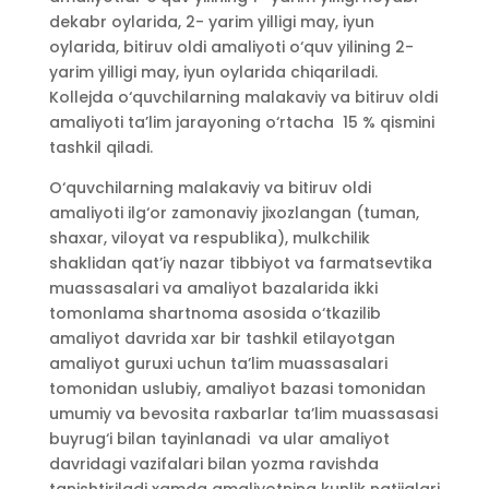
dekabr oylarida, 2- yarim yilligi may, iyun
oylarida, bitiruv oldi amaliyoti o‘quv yilining 2-
yarim yilligi may, iyun oylarida chiqariladi.
Kollejda o‘quvchilarning malakaviy va bitiruv oldi
amaliyoti ta’lim jarayoning o‘rtacha 15 % qismini
tashkil qiladi.
O‘quvchilarning malakaviy va bitiruv oldi
amaliyoti ilg‘or zamonaviy jixozlangan (tuman,
shaxar, viloyat va respublika), mulkchilik
shaklidan qat’iy nazar tibbiyot va farmatsevtika
muassasalari va amaliyot bazalarida ikki
tomonlama shartnoma asosida o‘tkazilib
amaliyot davrida xar bir tashkil etilayotgan
amaliyot guruxi uchun ta’lim muassasalari
tomonidan uslubiy, amaliyot bazasi tomonidan
umumiy va bevosita raxbarlar ta’lim muassasasi
buyrug‘i bilan tayinlanadi va ular amaliyot
davridagi vazifalari bilan yozma ravishda