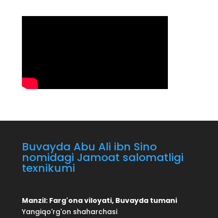
Buvayda Abu Ali ibn Sino
nomidagi Jamoat salomatligi
texnikumi
Manzil: Farg'ona viloyati, Buvayda tumani
Yangiqo'rg'on shaharchasi