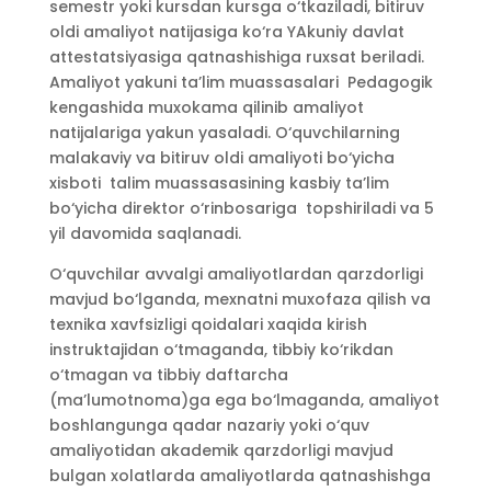
semestr yoki kursdan kursga o‘tkaziladi, bitiruv
oldi amaliyot natijasiga ko‘ra YAkuniy davlat
attestatsiyasiga qatnashishiga ruxsat beriladi.
Amaliyot yakuni ta’lim muassasalari Pedagogik
kengashida muxokama qilinib amaliyot
natijalariga yakun yasaladi. O‘quvchilarning
malakaviy va bitiruv oldi amaliyoti bo‘yicha
xisboti talim muassasasining kasbiy ta’lim
bo‘yicha direktor o‘rinbosariga topshiriladi va 5
yil davomida saqlanadi.
O‘quvchilar avvalgi amaliyotlardan qarzdorligi
mavjud bo‘lganda, mexnatni muxofaza qilish va
texnika xavfsizligi qoidalari xaqida kirish
instruktajidan o‘tmaganda, tibbiy ko‘rikdan
o‘tmagan va tibbiy daftarcha
(ma’lumotnoma)ga ega bo‘lmaganda, amaliyot
boshlangunga qadar nazariy yoki o‘quv
amaliyotidan akademik qarzdorligi mavjud
bulgan xolatlarda amaliyotlarda qatnashishga