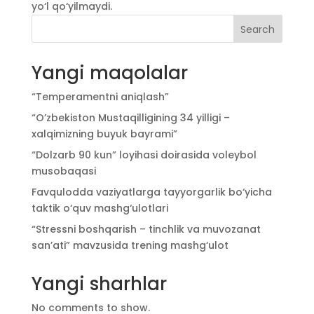
yo‘l qo‘yilmaydi.
Search
Yangi maqolalar
“Temperamentni aniqlash”
“O’zbekiston Mustaqilligining 34 yilligi –
xalqimizning buyuk bayrami”
“Dolzarb 90 kun” loyihasi doirasida voleybol
musobaqasi
Favqulodda vaziyatlarga tayyorgarlik bo‘yicha
taktik o‘quv mashg‘ulotlari
“Stressni boshqarish – tinchlik va muvozanat
san’ati” mavzusida trening mashg‘ulot
Yangi sharhlar
No comments to show.