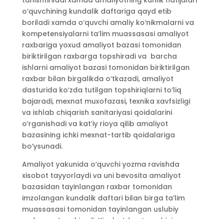
tanishtiriladi xamda amaliyotning kunlik natijalari
o‘quvchining kundalik daftariga qayd etib
boriladi xamda o‘quvchi amaliy ko‘nikmalarni va
kompetensiyalarni ta’lim muassasasi amaliyot
raxbariga yoxud amaliyot bazasi tomonidan
biriktirilgan raxbarga topshiradi va barcha
ishlarni amaliyot bazasi tomonidan biriktirilgan
raxbar bilan birgalikda o‘tkazadi, amaliyot
dasturida ko‘zda tutilgan topshiriqlarni to‘liq
bajaradi, mexnat muxofazasi, texnika xavfsizligi
va ishlab chiqarish sanitariyasi qoidalarini
o‘rganishadi va kat’iy rioya qilib amaliyot
bazasining ichki mexnat-tartib qoidalariga
bo‘ysunadi.
Amaliyot yakunida o‘quvchi yozma ravishda
xisobot tayyorlaydi va uni bevosita amaliyot
bazasidan tayinlangan raxbar tomonidan
imzolangan kundalik daftari bilan birga ta’lim
muassasasi tomonidan tayinlangan uslubiy