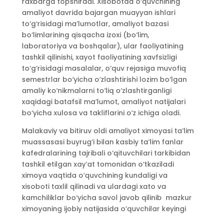
raxbarga topshiradi. Xisobotda o‘quvchining
amaliyot davrida bajargan muayyan ishlari
to‘g‘risidagi ma’lumotlar, amaliyot bazasi
bo‘limlarining qisqacha izoxi (bo‘lim,
laboratoriya va boshqalar), ular faoliyatining
tashkil qilinishi, xayot faoliyatining xavfsizligi
to‘g‘risidagi masalalar, o‘quv rejasiga muvofiq
semestrlar bo‘yicha o‘zlashtirishi lozim bo‘lgan
amaliy ko‘nikmalarni to‘liq o‘zlashtirganligi
xaqidagi batafsil ma’lumot, amaliyot natijalari
bo‘yicha xulosa va takliflarini o‘z ichiga oladi.
Malakaviy va bitiruv oldi amaliyot ximoyasi ta’lim
muassasasi buyrug‘i bilan kasbiy ta’lim fanlar
kafedralarining tajribali o‘qituvchilari tarkibidan
tashkil etilgan xay’at tomonidan o‘tkaziladi
ximoya vaqtida o‘quvchining kundaligi va
xisoboti taxlil qilinadi va ulardagi xato va
kamchiliklar bo‘yicha savol javob qilinib mazkur
ximoyaning ijobiy natijasida o‘quvchilar keyingi