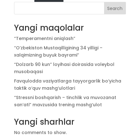
Search
Yangi maqolalar
“Temperamentni aniqlash”
“O’zbekiston Mustaqilligining 34 yilligi –
xalqimizning buyuk bayrami”
“Dolzarb 90 kun” loyihasi doirasida voleybol
musobaqasi
Favqulodda vaziyatlarga tayyorgarlik bo‘yicha
taktik o‘quv mashg‘ulotlari
“Stressni boshqarish – tinchlik va muvozanat
san’ati” mavzusida trening mashg‘ulot
Yangi sharhlar
No comments to show.