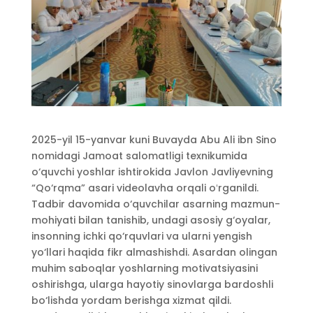
2025-yil 15-yanvar kuni Buvayda Abu Ali ibn Sino
nomidagi Jamoat salomatligi texnikumida
o‘quvchi yoshlar ishtirokida Javlon Javliyevning
“Qo‘rqma” asari videolavha orqali oʻrganildi.
Tadbir davomida o‘quvchilar asarning mazmun-
mohiyati bilan tanishib, undagi asosiy g‘oyalar,
insonning ichki qo‘rquvlari va ularni yengish
yo‘llari haqida fikr almashishdi. Asardan olingan
muhim saboqlar yoshlarning motivatsiyasini
oshirishga, ularga hayotiy sinovlarga bardoshli
bo‘lishda yordam berishga xizmat qildi.