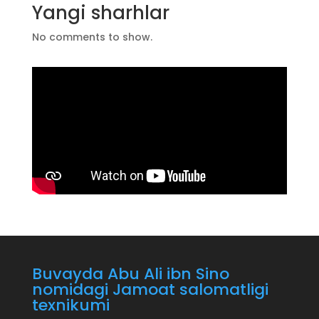
Yangi sharhlar
No comments to show.
Buvayda Abu Ali ibn Sino
nomidagi Jamoat salomatligi
texnikumi