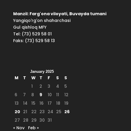
Manzil: Farg'ona viloyati, Buvayda tumani
Yangiqo'rg'on shaharchasi
Gul qishloq MFY
Tel: (73) 529 58 01
Faks: (73) 529 58 13
January 2025
M
T
W
T
F
S
S
1
2
3
4
5
6
7
8
9
10
11
12
13
14
15
16
17
18
19
20
21
22
23
24
25
26
27
28
29
30
31
« Nov
Feb »