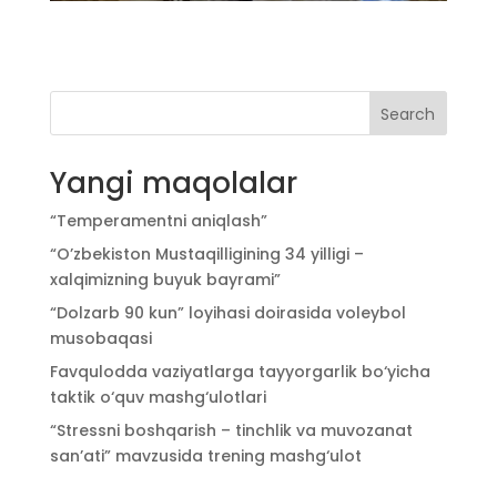
Search
Yangi maqolalar
“Temperamentni aniqlash”
“O’zbekiston Mustaqilligining 34 yilligi –
xalqimizning buyuk bayrami”
“Dolzarb 90 kun” loyihasi doirasida voleybol
musobaqasi
Favqulodda vaziyatlarga tayyorgarlik bo‘yicha
taktik o‘quv mashg‘ulotlari
“Stressni boshqarish – tinchlik va muvozanat
san’ati” mavzusida trening mashg‘ulot