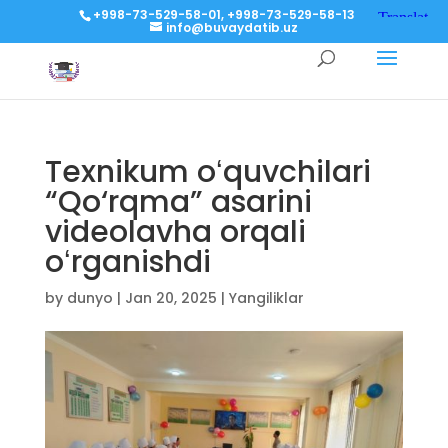
+998-73-529-58-01, +998-73-529-58-13
info@buvaydatib.uz
Texnikum oʻquvchilari
“Qo‘rqma” asarini
videolavha orqali
oʻrganishdi
by
dunyo
|
Jan 20, 2025
|
Yangiliklar