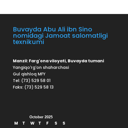
Buvayda Abu Ali ibn Sino
nomidagi Jamoat salomatligi
texnikumi
Manzil: Farg'ona viloyati, Buvayda tumani
Yangiqo'rg'on shaharchasi
Gul qishloq MFY
Tel: (73) 529 58 01
Faks: (73) 529 58 13
October 2025
M
T
W
T
F
S
S