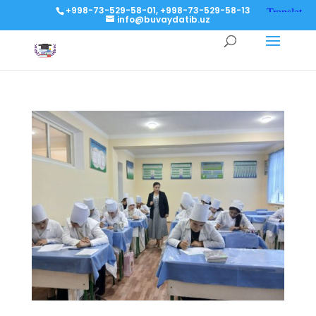
+998-73-529-58-01, +998-73-529-58-13
info@buvaydatib.uz