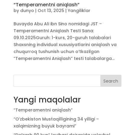
“Temperamentni aniqlash”
by
dunyo
|
Oct 13, 2025
|
Yangiliklar
Buvayda Abu Ali ibn Sino nomidagi JST –
Temperamentni Aniqlash Testi Sana:
09.10.2025Guruh: 1-kurs, 20-guruh talabalari
Shaxsning individual xususiyatlarini aniqlash va
chuqurroq tushunish uchun o‘tkazilgan
“Temperamentni Aniqlash” testi talabalarga...
Search
Yangi maqolalar
“Temperamentni aniqlash”
“O’zbekiston Mustaqilligining 34 yilligi –
xalqimizning buyuk bayrami”
“Dolzarb 90 kun” loyihasi doirasida voleybol